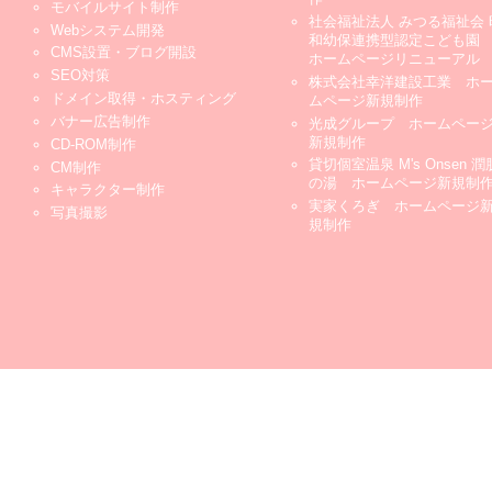
モバイルサイト制作
社会福祉法人 みつる福祉会 
Webシステム開発
和幼保連携型認定こども
CMS設置・ブログ開設
ホームページリニューアル
SEO対策
株式会社幸洋建設工業 ホ
ドメイン取得・ホスティング
ムページ新規制作
バナー広告制作
光成グループ ホームペー
新規制作
CD-ROM制作
貸切個室温泉 M's Onsen 潤
CM制作
の湯 ホームページ新規制
キャラクター制作
実家くろぎ ホームページ
写真撮影
規制作