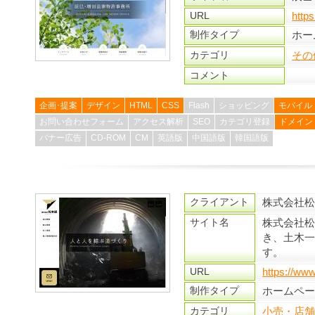
URL
https
制作タイプ
ホー
カテゴリ
その
コメント
企画･提案
デザイン
HTML
CSS
Flash
ショッピング
モバイル
お問い合わせフォーム
アクセス解析
SEO
カテゴリ登録
ドメイン
バナー広告
CD-ROM
CM
英語版
中国語版
韓国語版
クライアント
株式会社
サイト名
株式会社松
き、土木
す。
URL
https://ww
制作タイプ
ホームペ
カテゴリ
小売・店