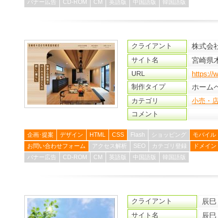
バナー広告
CD-ROM
CM
英語版
中国語版
韓国語版
クライアント
株式会
サイト名
宮崎県
URL
https:/
制作タイプ
ホーム
カテゴリ
小売・
コメント
企画･提案
デザイン
HTML
CSS
Flash
ショッピング
モバイル
お問い合わせフォーム
アクセス解析
SEO
カテゴリ登録
ドメイン
バナー広告
CD-ROM
CM
英語版
中国語版
韓国語版
クライアント
辰巳
サイト名
辰巳