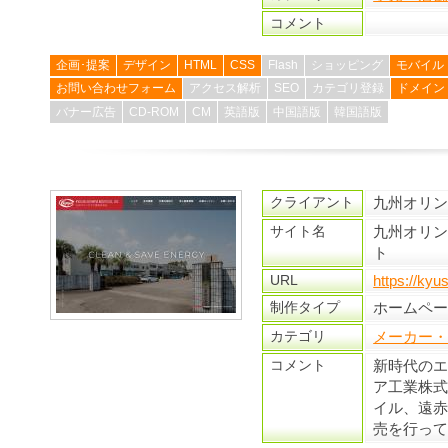
コメント
企画･提案
デザイン
HTML
CSS
Flash
ショッピング
モバイル
お問い合わせフォーム
アクセス解析
SEO
カテゴリ登録
ドメイン
バナー広告
CD-ROM
CM
英語版
中国語版
韓国語版
クライアント
九州オリ
サイト名
九州オリン
ト
URL
https://kyu
制作タイプ
ホームペ
カテゴリ
メーカー
コメント
新時代の
ア工業株
イル、遠
売を行っ