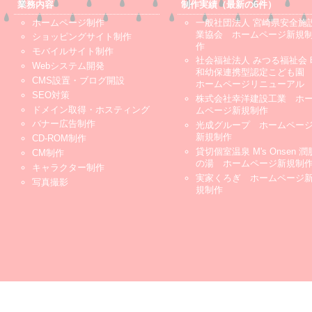
業務内容
制作実績（最新の6件）
ホームページ制作
一般社団法人 宮崎県安全施
業協会 ホームページ新規
ショッピングサイト制作
作
モバイルサイト制作
社会福祉法人 みつる福祉会 
Webシステム開発
和幼保連携型認定こども
CMS設置・ブログ開設
ホームページリニューアル
SEO対策
株式会社幸洋建設工業 ホ
ドメイン取得・ホスティング
ムページ新規制作
バナー広告制作
光成グループ ホームペー
新規制作
CD-ROM制作
貸切個室温泉 M's Onsen 潤
CM制作
の湯 ホームページ新規制
キャラクター制作
実家くろぎ ホームページ
写真撮影
規制作