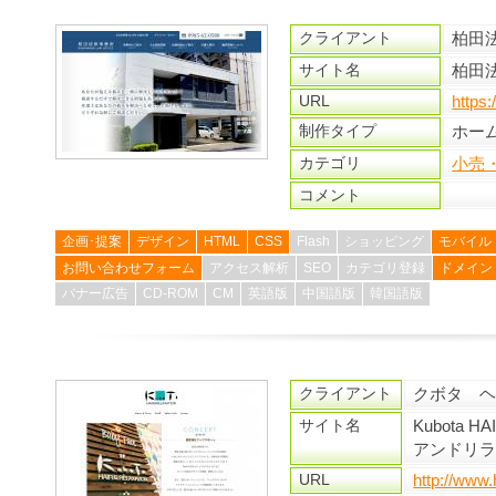
クライアント
柏田
サイト名
柏田
URL
https
制作タイプ
ホー
カテゴリ
小売
コメント
企画･提案
デザイン
HTML
CSS
Flash
ショッピング
モバイル
お問い合わせフォーム
アクセス解析
SEO
カテゴリ登録
ドメイン
バナー広告
CD-ROM
CM
英語版
中国語版
韓国語版
クライアント
クボタ 
サイト名
Kubota H
アンドリ
URL
http://www.