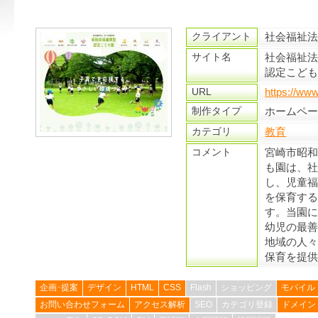
クライアント
社会福祉法
サイト名
社会福祉法
認定こど
URL
https://www
制作タイプ
ホームペ
カテゴリ
教育
コメント
宮崎市昭
も園は、
し、児童
を保育す
す。当園
幼児の最
地域の人
保育を提
企画･提案
デザイン
HTML
CSS
Flash
ショッピング
モバイル
お問い合わせフォーム
アクセス解析
SEO
カテゴリ登録
ドメイン