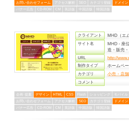
お問い合わせフォーム
アクセス解析
SEO
カテゴリ登録
ドメイン
バナー広告
CD-ROM
CM
英語版
中国語版
韓国語版
クライアント
MHD（エ
サイト名
MHD -
造・販売
URL
http://www
制作タイプ
ホームペ
カテゴリ
小売・店
コメント
企画･提案
デザイン
HTML
CSS
Flash
ショッピング
モバイル
お問い合わせフォーム
アクセス解析
SEO
カテゴリ登録
ドメイン
バナー広告
CD-ROM
CM
英語版
中国語版
韓国語版