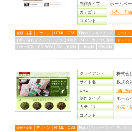
制作タイプ
ホームペ
カテゴリ
小売・店
コメント
企画･提案
デザイン
HTML
CSS
Flash
ショッピング
モバイル
お問い合わせフォーム
アクセス解析
SEO
カテゴリ登録
ドメイン
バナー広告
CD-ROM
CM
英語版
中国語版
韓国語版
クライアント
株式会
サイト名
株式会
URL
http://
制作タイプ
ホーム
カテゴリ
小売・
コメント
企画･提案
デザイン
HTML
CSS
Flash
ショッピング
モバイル